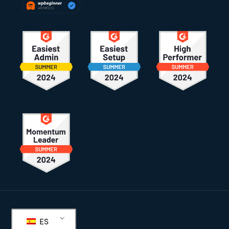
Pie
de
ES
página