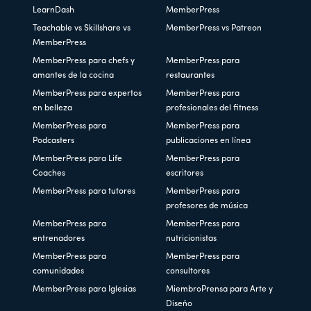
LearnDash
MemberPress
Teachable vs Skillshare vs
MemberPress vs Patreon
MemberPress
MemberPress para chefs y
MemberPress para
amantes de la cocina
restaurantes
MemberPress para expertos
MemberPress para
en belleza
profesionales del fitness
MemberPress para
MemberPress para
Podcasters
publicaciones en línea
MemberPress para Life
MemberPress para
Coaches
escritores
MemberPress para tutores
MemberPress para
profesores de música
MemberPress para
MemberPress para
entrenadores
nutricionistas
MemberPress para
MemberPress para
comunidades
consultores
MemberPress para Iglesias
MiembroPrensa para Arte y
Diseño