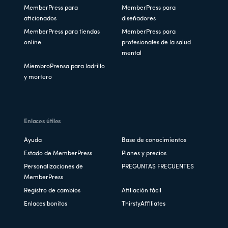
MemberPress para
MemberPress para
aficionados
diseñadores
MemberPress para tiendas
MemberPress para
online
profesionales de la salud
mental
MiembroPrensa para ladrillo
y mortero
Enlaces útiles
Ayuda
Base de conocimientos
Estado de MemberPress
Planes y precios
Personalizaciones de
PREGUNTAS FRECUENTES
MemberPress
Registro de cambios
Afiliación fácil
Enlaces bonitos
ThirstyAffiliates