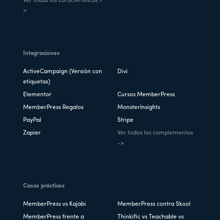
Ver todas las características -
>
Integraciones
ActiveCampaign (Versión con
Divi
etiquetas)
Elementor
Cursos MemberPress
MemberPress Regalos
MonsterInsights
PayPal
Stripe
Zapier
Ver todos los complementos
->
Casos prácticos
MemberPress vs Kajabi
MemberPress contra Skool
MemberPress frente a
Thinkific vs Teachable vs