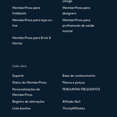
Design
MemberPress para
MemberPress para
Hobbyists
designers
MemberPress para lojas on-
MemberPress para
line
profissionais de saúde
mental
MemberPress para Brick &
Mortar
Links úteis
Suporte
Base de conhecimento
Status do MemberPress
Planos e preços
Personalizações do
PERGUNTAS FREQUENTES
MemberPress
Registro de alterações
Afiliado fácil
Links bonitos
ThirstyAffiliates