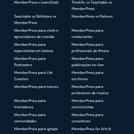
MemberPress x LearnDash
Thinkific vs Teachable vs
MemberPress
Teachable vs Skillshare vs
MemberPress vs Patreon
MemberPress
MemberPress para chefs e
MemberPress para
apreciadores de comida
restaurantes
MemberPress para
MemberPress para
especialistas em beleza
profissionais de fitness
MemberPress para
MemberPress para
Podcasters
publicações on-line
MemberPress para Life
MemberPress para
Coaches
escritores
MemberPress para tutores
MemberPress para
professores de música
MemberPress para
MemberPress para
treinadores
nutricionistas
MemberPress para
MemberPress para
comunidades
consultores
MemberPress para igrejas
MemberPress for Arts &