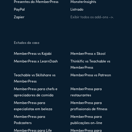
Presentes do MemberPress
MonsterInsights
PayPal
Listrado
Zapier
Exibir todos os add-ons ->.
Estudos de caso
MemberPress vs Kajabi
MemberPress x Skool
MemberPress x LearnDash
Thinkific vs Teachable vs
MemberPress
Teachable vs Skillshare vs
MemberPress vs Patreon
MemberPress
MemberPress para chefs e
MemberPress para
apreciadores de comida
restaurantes
MemberPress para
MemberPress para
especialistas em beleza
profissionais de fitness
MemberPress para
MemberPress para
Podcasters
publicações on-line
MemberPress para Life
MemberPress para