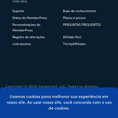
Links úteis
Suporte
Base de conhecimento
Status do MemberPress
Planos e preços
Personalizações do
PERGUNTAS FREQUENTES
MemberPress
Registro de alterações
Afiliado fácil
Links bonitos
ThirstyAffiliates
Copyright © 2026 Caseproof, LLC. Todos os direitos
reservados.
Política de privacidade
/
Reembolsos
/
Termos e condições
/
Divulgação da FTC
/
Código de cupom MemberPress