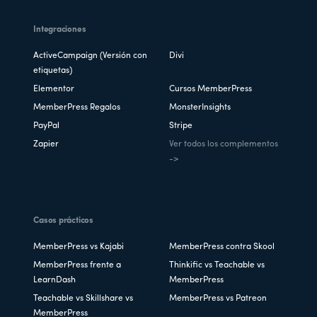
Integraciones
ActiveCampaign (Versión con
Divi
etiquetas)
Elementor
Cursos MemberPress
MemberPress Regalos
MonsterInsights
PayPal
Stripe
Zapier
Ver todos los complementos
->
Casos prácticos
MemberPress vs Kajabi
MemberPress contra Skool
MemberPress frente a
Thinkific vs Teachable vs
LearnDash
MemberPress
Teachable vs Skillshare vs
MemberPress vs Patreon
MemberPress