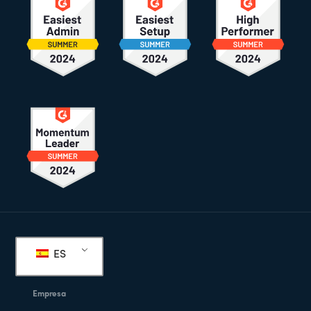
Pie
de
ES
página
Empresa