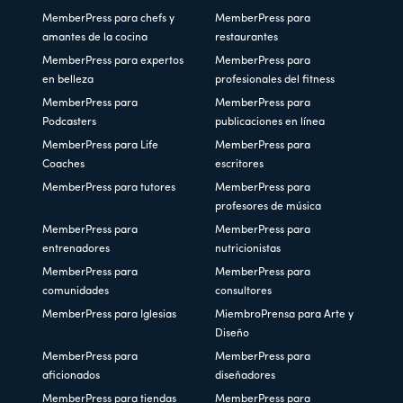
MemberPress para chefs y
MemberPress para
amantes de la cocina
restaurantes
MemberPress para expertos
MemberPress para
en belleza
profesionales del fitness
MemberPress para
MemberPress para
Podcasters
publicaciones en línea
MemberPress para Life
MemberPress para
Coaches
escritores
MemberPress para tutores
MemberPress para
profesores de música
MemberPress para
MemberPress para
entrenadores
nutricionistas
MemberPress para
MemberPress para
comunidades
consultores
MemberPress para Iglesias
MiembroPrensa para Arte y
Diseño
MemberPress para
MemberPress para
aficionados
diseñadores
MemberPress para tiendas
MemberPress para