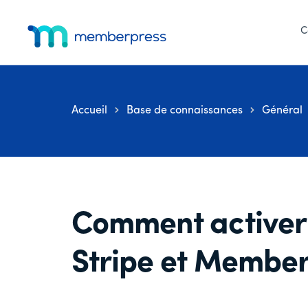
Menu
Skip
Passer
Passer
to
à
au
C
supplémentaire
main
la
pied
MemberPress
Le
content
barre
de
latérale
page
plugin
principale
d'adhésion
Accueil
Base de connaissances
Général
WordPress
tout-
en-
un
Comment activer
Stripe et Member