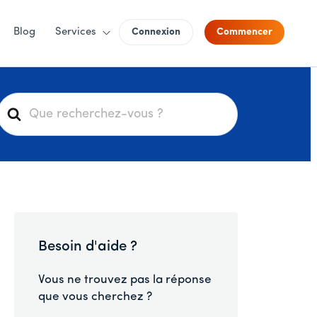
Blog
Services
Connexion
Commencer
R
e
c
h
e
r
c
h
Besoin d'aide ?
e
r
Vous ne trouvez pas la réponse
que vous cherchez ?