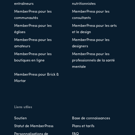
entraîneurs
nutritionnistes
MemberPress pour les
MemberPress pour les
communautés
consultants
MemberPress pour les
MemberPress pour les arts
églises
et le design
MemberPress pour les
MemberPress pour les
amateurs
designers
MemberPress pour les
MemberPress pour les
boutiques en ligne
professionnels de la santé
mentale
MemberPress pour Brick &
Mortar
Liens utiles
Soutien
Base de connaissances
Statut de MemberPress
Plans et tarifs
Personnalisations de
FAQ