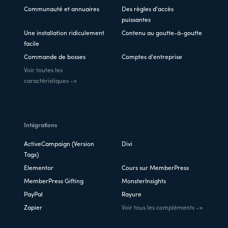
Communauté et annuaires
Des règles d'accès
puissantes
Une installation ridiculement
Contenu au goutte-à-goutte
facile
Commande de bosses
Comptes d'entreprise
Voir toutes les
caractéristiques ->
Intégrations
ActiveCampaign (Version
Divi
Tags)
Elementor
Cours sur MemberPress
MemberPress Gifting
MonsterInsights
PayPal
Rayure
Zapier
Voir tous les compléments ->