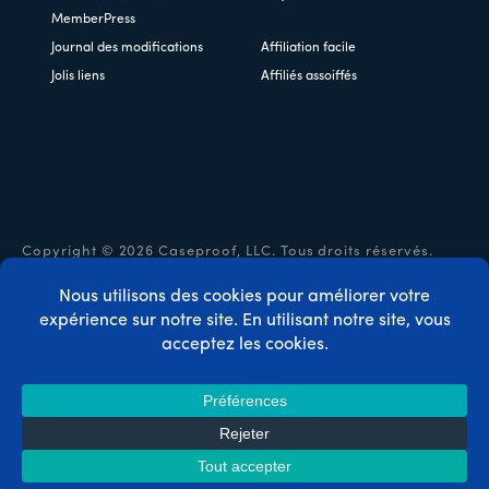
MemberPress
Journal des modifications
Affiliation facile
Jolis liens
Affiliés assoiffés
Copyright © 2026 Caseproof, LLC. Tous droits réservés.
Politique de confidentialité
/
Remboursements
/
Conditions
générales d'utilisation
/
Divulgation de la FTC
/
Code
promo MemberPress