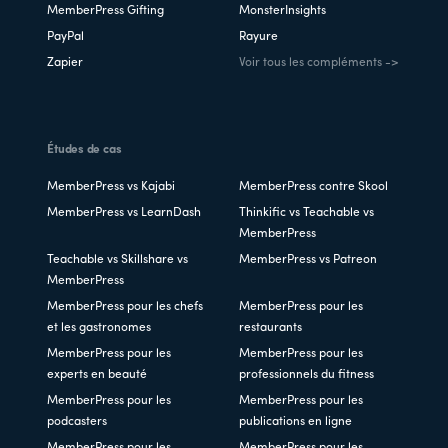
MemberPress Gifting
MonsterInsights
PayPal
Rayure
Zapier
Voir tous les compléments ->
Études de cas
MemberPress vs Kajabi
MemberPress contre Skool
MemberPress vs LearnDash
Thinkific vs Teachable vs
MemberPress
Teachable vs Skillshare vs
MemberPress vs Patreon
MemberPress
MemberPress pour les chefs
MemberPress pour les
et les gastronomes
restaurants
MemberPress pour les
MemberPress pour les
experts en beauté
professionnels du fitness
MemberPress pour les
MemberPress pour les
podcasters
publications en ligne