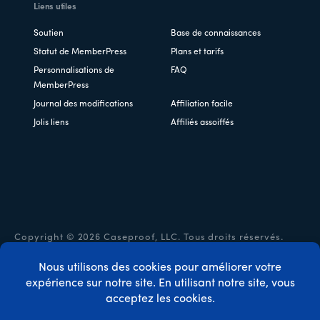
Liens utiles
Soutien
Base de connaissances
Statut de MemberPress
Plans et tarifs
Personnalisations de
FAQ
MemberPress
Journal des modifications
Affiliation facile
Jolis liens
Affiliés assoiffés
Copyright © 2026 Caseproof, LLC. Tous droits réservés.
Politique de confidentialité
/
Remboursements
/
Conditions
générales d'utilisation
/
Divulgation de la FTC
/
Code
promo MemberPress