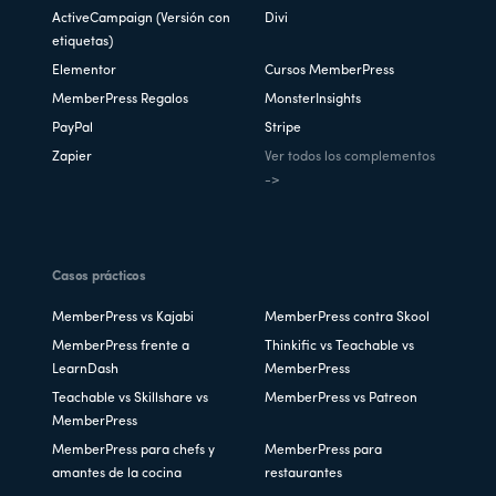
ActiveCampaign (Versión con
Divi
etiquetas)
Elementor
Cursos MemberPress
MemberPress Regalos
MonsterInsights
PayPal
Stripe
Zapier
Ver todos los complementos
->
Casos prácticos
MemberPress vs Kajabi
MemberPress contra Skool
MemberPress frente a
Thinkific vs Teachable vs
LearnDash
MemberPress
Teachable vs Skillshare vs
MemberPress vs Patreon
MemberPress
MemberPress para chefs y
MemberPress para
amantes de la cocina
restaurantes