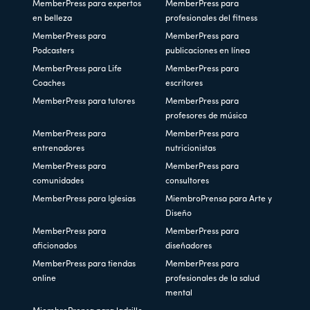
MemberPress para expertos
MemberPress para
en belleza
profesionales del fitness
MemberPress para
MemberPress para
Podcasters
publicaciones en línea
MemberPress para Life
MemberPress para
Coaches
escritores
MemberPress para tutores
MemberPress para
profesores de música
MemberPress para
MemberPress para
entrenadores
nutricionistas
MemberPress para
MemberPress para
comunidades
consultores
MemberPress para Iglesias
MiembroPrensa para Arte y
Diseño
MemberPress para
MemberPress para
aficionados
diseñadores
MemberPress para tiendas
MemberPress para
online
profesionales de la salud
mental