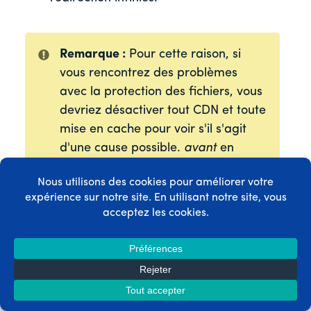
Remarque :
Pour cette raison, si
vous rencontrez des problèmes
avec la protection des fichiers, vous
devriez désactiver tout CDN et toute
mise en cache pour voir s'il s'agit
d'une cause possible.
avant
en
contactant notre service
d'assistance.
Les règles de réécriture de
MemberPress doivent être activées.
Allez dans MemberPress->Paramètres-
>Général, décochez la case "Désactiver