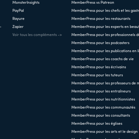
MonsterInsights
MemberPress vs Patreon
PayPal
MemberPress pour les chefs et les gas
Rayure
MemberPress pour les restaurants
>
Zapier
MemberPress pour les experts en beau
Voir tous les compléments ->
MemberPress pour les professionnels du
MemberPress pour les podcasters
MemberPress pour les publications en l
MemberPress pour les coachs de vie
MemberPress pour les écrivains
MemberPress pour les tuteurs
MemberPress pour les professeurs de 
MemberPress pour les entraîneurs
MemberPress pour les nutritionnistes
MemberPress pour les communautés
MemberPress pour les consultants
MemberPress pour les églises
MemberPress pour les arts et le design