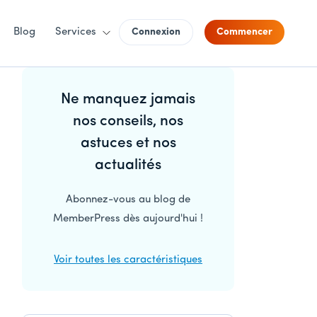
Blog
Services
Connexion
Commencer
Barre
Ne manquez jamais
latérale
nos conseils, nos
principale
astuces et nos
actualités
Abonnez-vous au blog de
MemberPress dès aujourd'hui !
Voir toutes les caractéristiques