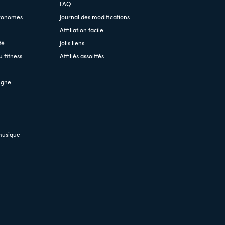
FAQ
tronomes
Journal des modifications
Affiliation facile
té
Jolis liens
 fitness
Affiliés assoiffés
igne
musique