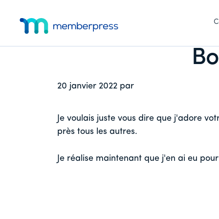
Menu
Skip
Passer
Passer
to
à
au
C
supplémentaire
main
la
pied
MemberPress
Le
content
barre
de
Bo
latérale
page
plugin
principale
d'adhésion
WordPress
20 janvier 2022
par
tout-
en-
Je voulais juste vous dire que j'adore v
un
près tous les autres.
Je réalise maintenant que j'en ai eu pou