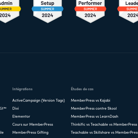
Intégrations
Études de cas
ActiveCampaign (Version Tags)
MemberPress vs Kajabi
Kit™
Divi
MemberPress contre Skool
Elementor
MemberPress vs LearnDash
Cours sur MemberPress
Thinkific vs Teachable vs MemberPress
ile
MemberPress Gifting
Teachable vs Skillshare vs MemberPres