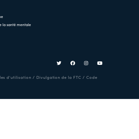
ne
e la santé mentale
es d'utilisation
/
Divulgation de la FTC
/
Code