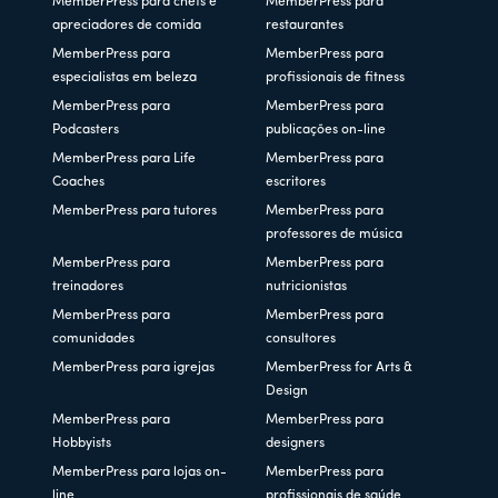
MemberPress para chefs e
MemberPress para
apreciadores de comida
restaurantes
MemberPress para
MemberPress para
especialistas em beleza
profissionais de fitness
MemberPress para
MemberPress para
Podcasters
publicações on-line
MemberPress para Life
MemberPress para
Coaches
escritores
MemberPress para tutores
MemberPress para
professores de música
MemberPress para
MemberPress para
treinadores
nutricionistas
MemberPress para
MemberPress para
comunidades
consultores
MemberPress para igrejas
MemberPress for Arts &
Design
MemberPress para
MemberPress para
Hobbyists
designers
MemberPress para lojas on-
MemberPress para
line
profissionais de saúde