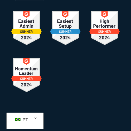
Rodapé
PT