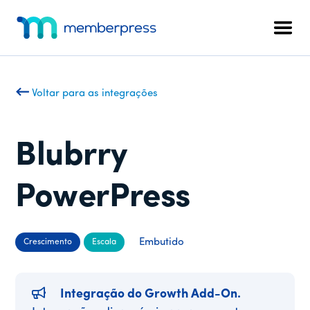
Menu
Pular
Pular
para
para
adicional
Men
o
o
MemberPress
O
conteúdo
rodapé
plug-
principal
in
Voltar para as integrações
de
associação
completo
Blubrry
para
WordPress
PowerPress
Embutido
Crescimento
Escala
Integração do Growth Add-On.