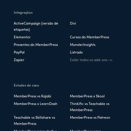
Integrações
ActiveCampaign (versão de
Divi
etiquetas)
Elementor
Cursos do MemberPress
Presentes do MemberPress
MonsterInsights
PayPal
Listrado
Zapier
Exibir todos os add-ons ->.
Estudos de caso
MemberPress vs Kajabi
MemberPress x Skool
MemberPress x LearnDash
Thinkific vs Teachable vs
MemberPress
Teachable vs Skillshare vs
MemberPress vs Patreon
MemberPress