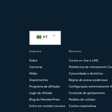
Rodapé
PT
Empresa
Recursos
Sobre
Cursos on-line e LMS
Carreiras
Plataforma de treinamento Co
Mídia
Comunidade e diretórios
Depoimentos
Regras de acesso poderosas
Programa de afiliados
Configuração extremamente fá
Login de afiliado
Conteúdo de gotejamento
Blog do MemberPress
Pedidos de colisões
Entre em contato conosco
Contas corporativas