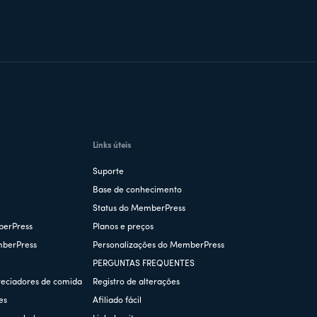
Links úteis
Suporte
Base de conhecimento
Status do MemberPress
berPress
Planos e preços
mberPress
Personalizações do MemberPress
PERGUNTAS FREQUENTES
reciadores de comida
Registro de alterações
es
Afiliado fácil