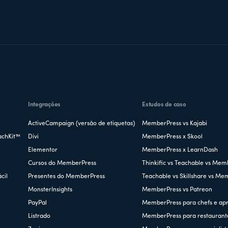
Integrações
Estudos de caso
ActiveCampaign (versão de etiquetas)
MemberPress vs Kajabi
achKit™
Divi
MemberPress x Skool
Elementor
MemberPress x LearnDash
Cursos do MemberPress
Thinkific vs Teachable vs Mem
cil
Presentes do MemberPress
Teachable vs Skillshare vs Me
MonsterInsights
MemberPress vs Patreon
PayPal
MemberPress para chefs e ap
Listrado
MemberPress para restaurant