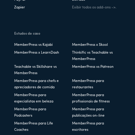
Zapier
Exibir todos os add-ons ->.
Estudos de caso
MemberPress vs Kajabi
MemberPress x Skool
MemberPress x LearnDash
Thinkific vs Teachable vs
MemberPress
Teachable vs Skillshare vs
MemberPress vs Patreon
MemberPress
MemberPress para chefs e
MemberPress para
apreciadores de comida
restaurantes
MemberPress para
MemberPress para
especialistas em beleza
profissionais de fitness
MemberPress para
MemberPress para
Podcasters
publicações on-line
MemberPress para Life
MemberPress para
Coaches
escritores