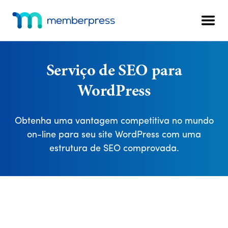
Menu
Pular
Pular
para
para
Men
adicional
o
o
MemberPress
O
conteúdo
rodapé
plug-
principal
in
Serviço de SEO para
de
WordPress
associação
completo
para
Obtenha uma vantagem competitiva no mundo
WordPress
on-line para seu site WordPress com uma
estrutura de SEO comprovada.