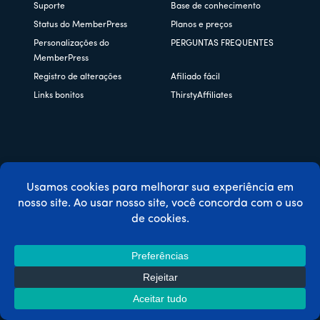
Suporte
Base de conhecimento
Status do MemberPress
Planos e preços
Personalizações do
PERGUNTAS FREQUENTES
MemberPress
Registro de alterações
Afiliado fácil
Links bonitos
ThirstyAffiliates
Copyright © 2026 Caseproof, LLC. Todos os direitos
reservados.
Política de privacidade
/
Reembolsos
/
Termos e condições
/
Divulgação da FTC
/
Código de cupom MemberPress