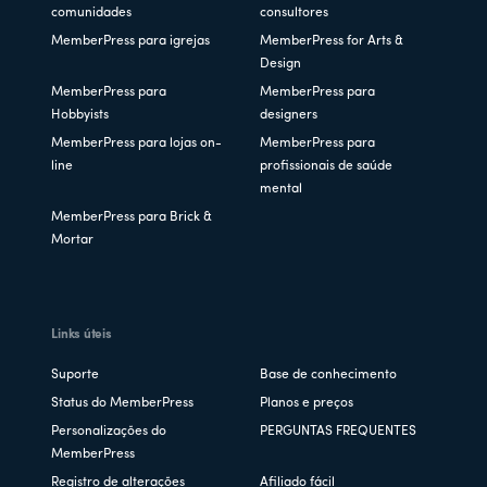
comunidades
consultores
MemberPress para igrejas
MemberPress for Arts &
Design
MemberPress para
MemberPress para
Hobbyists
designers
MemberPress para lojas on-
MemberPress para
line
profissionais de saúde
mental
MemberPress para Brick &
Mortar
Links úteis
Suporte
Base de conhecimento
Status do MemberPress
Planos e preços
Personalizações do
PERGUNTAS FREQUENTES
MemberPress
Registro de alterações
Afiliado fácil