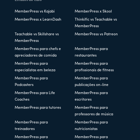
Estudos de caso
MemberPress vs Kajabi
MemberPress x Skool
MemberPress x LearnDash
Thinkific vs Teachable vs
MemberPress
Teachable vs Skillshare vs
MemberPress vs Patreon
MemberPress
MemberPress para chefs e
MemberPress para
apreciadores de comida
restaurantes
MemberPress para
MemberPress para
especialistas em beleza
profissionais de fitness
MemberPress para
MemberPress para
Podcasters
publicações on-line
MemberPress para Life
MemberPress para
Coaches
escritores
MemberPress para tutores
MemberPress para
professores de música
MemberPress para
MemberPress para
treinadores
nutricionistas
MemberPress para
MemberPress para