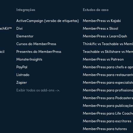
Integrações
Estudos de caso
ActiveCampaign (versão de etiquetas)
MemberPress vs Kajabi
achKit™
Divi
MemberPress x Skool
Elementor
MemberPress x LearnDash
Cursos do MemberPress
Thinkific vs Teachable vs Mem
cil
Presentes do MemberPress
Teachable vs Skillshare vs Me
MonsterInsights
MemberPress vs Patreon
PayPal
MemberPress para chefs e ap
Listrado
MemberPress para restaurant
Zapier
MemberPress para especialist
Exibir todos os add-ons ->.
MemberPress para profissionai
MemberPress para Podcaster
MemberPress para publicações
MemberPress para Life Coach
MemberPress para escritores
MemberPress para tutores