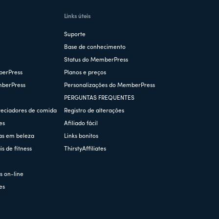
Links úteis
Suporte
Base de conhecimento
Status do MemberPress
berPress
Planos e preços
mberPress
Personalizações do MemberPress
PERGUNTAS FREQUENTES
reciadores de comida
Registro de alterações
es
Afiliado fácil
as em beleza
Links bonitos
s de fitness
ThirstyAffiliates
s
 on-line
es