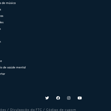
s de música
s
tas
des
s
n
ne
is de saúde mental
rtar
ções
/
Divulgação da FTC
/
Código de cupom