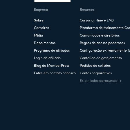
Empresa
Recursos
Sobre
Cursos on-line e LMS
Carreiras
Plataforma de treinamento Co
Mídia
Comunidade e diretórios
Depoimentos
Regras de acesso poderosas
Programa de afiliados
Configuração extremamente fá
Login de afiliado
Conteúdo de gotejamento
Blog do MemberPress
Pedidos de colisões
Entre em contato conosco
Contas corporativas
Exibir todos os recursos ->