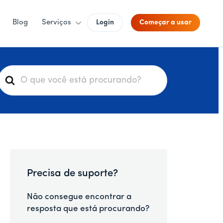
Blog
Serviços
Login
Começar a usar
P
e
s
q
u
s
a
Precisa de suporte?
r
p
Não consegue encontrar a
o
resposta que está procurando?
r