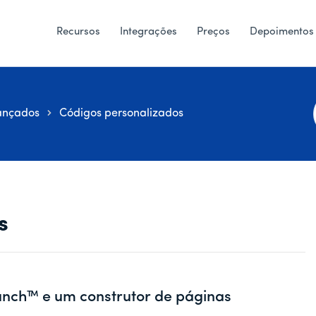
Recursos
Integrações
Preços
Depoimentos
ançados
Códigos personalizados
i
s
nch™ e um construtor de páginas