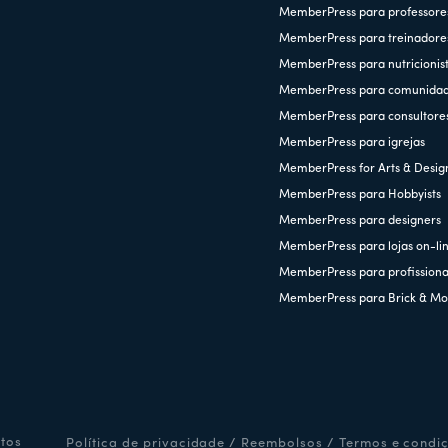
MemberPress para professore
MemberPress para treinadore
MemberPress para nutricionis
MemberPress para comunida
MemberPress para consultore
MemberPress para igrejas
MemberPress for Arts & Desig
MemberPress para Hobbyists
MemberPress para designers
MemberPress para lojas on-li
MemberPress para profissiona
MemberPress para Brick & Mo
itos
Política de privacidade
/
Reembolsos
/
Termos e condi