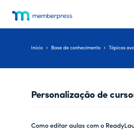
Pular
Pular
Pular
Menu
para
para
para
adicional
o
a
o
MemberPress
O
conteúdo
barra
rodapé
principal
lateral
plug-
principal
in
Início
Base de conhecimento
Tópicos av
de
associação
completo
para
WordPress
Personalização de curso
Como editar aulas com o ReadyLau