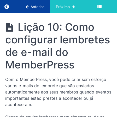
Retornar ao curso: Introdução ao curso em v
Anterior
Próximo
Curso em
Lição 10: Como
vídeo
"Primeiros
configurar lembretes
passos com
o
MemberPress
de e-mail do
MemberPress
Curso
em
vídeo
Com o MemberPress, você pode criar sem esforço
"Primeiros
vários e-mails de lembrete que são enviados
passos
automaticamente aos seus membros quando eventos
com
importantes estão prestes a acontecer ou já
o
aconteceram.
MemberPress