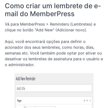
lembretes de
Como criar um lembrete de e-
e-mail do
MemberPress
mail do MemberPress
Lição 11:
Como criar
Vá para MemberPress > Reminders (Lembretes) e
um cupom no
clique no botão "Add New" (Adicionar novo).
MemberPress
Lição 12:
Aqui, você encontrará opções para definir o
Como criar
acionador dos seus lembretes, como horas, dias,
um curso on-
line com o
semanas etc. Você também pode optar por ativar ou
complemento
desativar os lembretes de assinatura para o usuário e
de curso
MemberPress
o administrador.
Lição 13:
Como
gerenciar
assinaturas e
pagamentos
no plug-in
MemberPress
Lição 14:
Visão geral