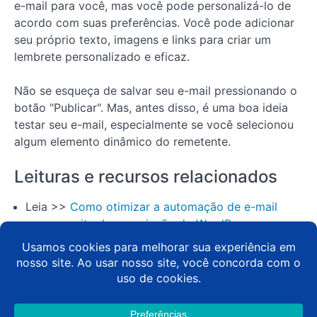
MemberPress
e-mail para você, mas você pode personalizá-lo de
WordPress
acordo com suas preferências. Você pode adicionar
Lição 18:
seu próprio texto, imagens e links para criar um
Como configurar
lembrete personalizado e eficaz.
as ferramentas
de
desenvolvimento
Não se esqueça de salvar seu e-mail pressionando o
do MemberPress
botão "Publicar". Mas, antes disso, é uma boa ideia
Lição 19:
testar seu e-mail, especialmente se você selecionou
Como
algum elemento dinâmico do remetente.
integrar o
MemberPress
com o Zapier
Leituras e recursos relacionados
Isso
Leia >>
Como otimizar a automação de e-mail
é
para seu site de associação do WordPress
um
final!
Leia >>
Como dominar os lembretes de e-mail
automatizados no MemberPress
Leia >>
Como escrever um e-mail de boas-vindas
arrasador