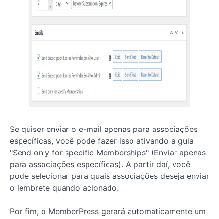
das
configurações
do
MemberPress
Lição 15:
Integração de
complementos
de marketing
por e-mail
(respostas
automáticas)
Lição 16:
Como
Se quiser enviar o e-mail apenas para associações
proteger os
itens de
específicas, você pode fazer isso ativando a guia
menu do
"Send only for specific Memberships" (Enviar apenas
WordPress
para associações específicas). A partir daí, você
com o
MemberPress
pode selecionar para quais associações deseja enviar
o lembrete quando acionado.
Lição 17:
Como
proteger os
Por fim, o MemberPress gerará automaticamente um
widgets do