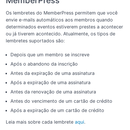
MemberPress
Lição 7:
Como criar
Os lembretes do MemberPress permitem que você
um
envie e-mails automáticos aos membros quando
Membership
determinados eventos estiverem prestes a acontecer
Group e
uma página
ou já tiverem acontecido. Atualmente, os tipos de
de preços
lembretes suportados são:
Lição
8: Como
Depois que um membro se inscreve
adicionar
um link
Após o abandono da inscrição
de
inscrição
Antes da expiração de uma assinatura
e login
ao seu
Após a expiração de uma assinatura
menu
Antes da renovação de uma assinatura
Lição 9:
Métodos de
Antes do vencimento de um cartão de crédito
fornecimento
de conteúdo
Após a expiração de um cartão de crédito
Lição 10:
Leia mais sobre cada lembrete
aqui
.
Como
configurar