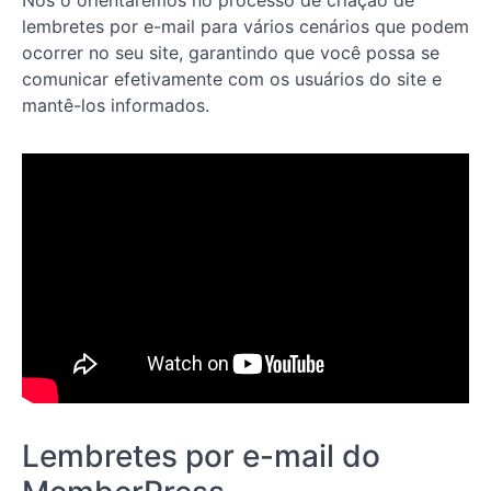
Nós o orientaremos no processo de criação de
Lição 4:
Como
lembretes por e-mail para vários cenários que podem
proteger seu
ocorrer no seu site, garantindo que você possa se
conteúdo
comunicar efetivamente com os usuários do site e
com as
regras do
mantê-los informados.
MemberPress
Lição
5: Como
configurar
métodos
de
pagamento
em seu site
de
associação
Lição
6: Como
testar
métodos
de
pagamento
em seu site
Lembretes por e-mail do
de
associação