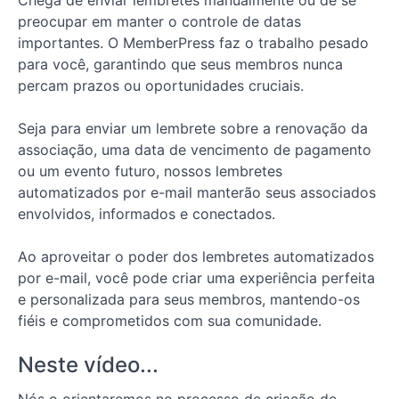
Chega de enviar lembretes manualmente ou de se
Lição
preocupar em manter o controle de datas
1: Como
importantes. O MemberPress faz o trabalho pesado
planejar e
organizar
para você, garantindo que seus membros nunca
o
percam prazos ou oportunidades cruciais.
conteúdo
do seu site
de
Seja para enviar um lembrete sobre a renovação da
associação
associação, uma data de vencimento de pagamento
Lição 2:
ou um evento futuro, nossos lembretes
Como criar e
automatizados por e-mail manterão seus associados
personalizar
páginas em
envolvidos, informados e conectados.
seu site de
associação
com o
Ao aproveitar o poder dos lembretes automatizados
ReadyLaunch
por e-mail, você pode criar uma experiência perfeita
e personalizada para seus membros, mantendo-os
Lição 3:
Como criar
fiéis e comprometidos com sua comunidade.
uma
associação
no
Neste vídeo...
MemberPress