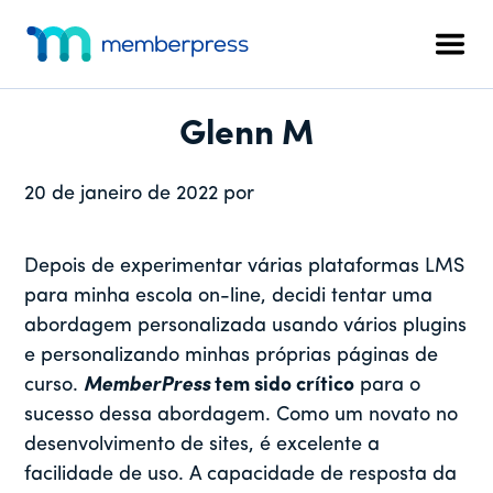
Menu
Pular
Pular
Pular
para
para
para
adicional
Men
o
a
o
MemberPress
O
conteúdo
barra
rodapé
plug-
principal
lateral
Glenn M
in
principal
de
20 de janeiro de 2022
por
associação
completo
para
Depois de experimentar várias plataformas LMS
WordPress
para minha escola on-line, decidi tentar uma
abordagem personalizada usando vários plugins
e personalizando minhas próprias páginas de
curso.
MemberPress
tem sido crítico
para o
sucesso dessa abordagem. Como um novato no
desenvolvimento de sites, é excelente a
facilidade de uso. A capacidade de resposta da