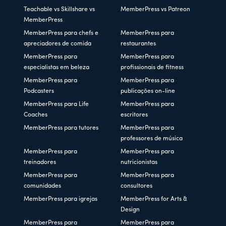
Teachable vs Skillshare vs
MemberPress vs Patreon
MemberPress
MemberPress para chefs e
MemberPress para
apreciadores de comida
restaurantes
MemberPress para
MemberPress para
especialistas em beleza
profissionais de fitness
MemberPress para
MemberPress para
Podcasters
publicações on-line
MemberPress para Life
MemberPress para
Coaches
escritores
MemberPress para tutores
MemberPress para
professores de música
MemberPress para
MemberPress para
treinadores
nutricionistas
MemberPress para
MemberPress para
comunidades
consultores
MemberPress para igrejas
MemberPress for Arts &
Design
MemberPress para
MemberPress para