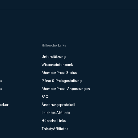
Hilfreiche Links
Unterstützung
Wissensdatenbank
MemberPress Status
ss
Pläne & Preisgestaltung
ss
MemberPress-Anpassungen
FAQ
ecker
Änderungsprotokoll
Leichtes Affiliate
Hübsche Links
ThirstyAffiliates