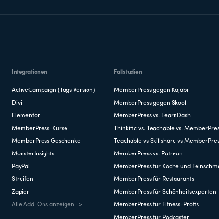
Integrationen
Fallstudien
ActiveCampaign (Tags Version)
MemberPress gegen Kajabi
Divi
MemberPress gegen Skool
Elementor
MemberPress vs. LearnDash
MemberPress-Kurse
Thinkific vs. Teachable vs. MemberPre
MemberPress Geschenke
Teachable vs Skillshare vs MemberPre
MonsterInsights
MemberPress vs. Patreon
PayPal
MemberPress für Köche und Feinschm
Streifen
MemberPress für Restaurants
Zapier
MemberPress für Schönheitsexperten
Alle Add-Ons anzeigen ->
MemberPress für Fitness-Profis
MemberPress für Podcaster