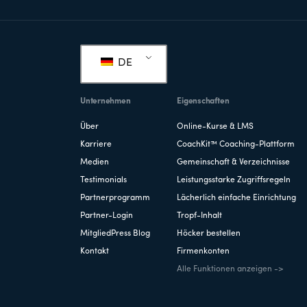
Fußzeile
DE
Unternehmen
Eigenschaften
Über
Online-Kurse & LMS
Karriere
CoachKit™ Coaching-Plattform
Medien
Gemeinschaft & Verzeichnisse
Testimonials
Leistungsstarke Zugriffsregeln
Partnerprogramm
Lächerlich einfache Einrichtung
Partner-Login
Tropf-Inhalt
MitgliedPress Blog
Höcker bestellen
Kontakt
Firmenkonten
Alle Funktionen anzeigen ->