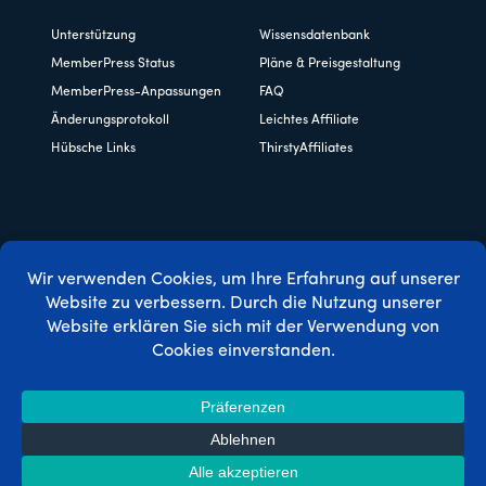
Unterstützung
Wissensdatenbank
MemberPress Status
Pläne & Preisgestaltung
MemberPress-Anpassungen
FAQ
Änderungsprotokoll
Leichtes Affiliate
Hübsche Links
ThirstyAffiliates
Copyright © 2026 Caseproof, LLC. Alle Rechte vorbehalten.
Datenschutzbestimmungen
/
Erstattungen
/
Bedingungen
und Konditionen
/
FTC-Offenlegung
/
MemberPress Coupon
Code