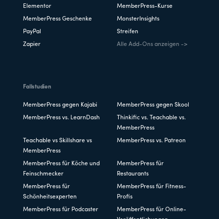
Elementor
MemberPress-Kurse
MemberPress Geschenke
MonsterInsights
PayPal
Streifen
Zapier
Alle Add-Ons anzeigen ->
Fallstudien
MemberPress gegen Kajabi
MemberPress gegen Skool
MemberPress vs. LearnDash
Thinkific vs. Teachable vs.
MemberPress
Teachable vs Skillshare vs
MemberPress vs. Patreon
MemberPress
MemberPress für Köche und
MemberPress für
Feinschmecker
Restaurants
MemberPress für
MemberPress für Fitness-
Schönheitsexperten
Profis
MemberPress für Podcaster
MemberPress für Online-