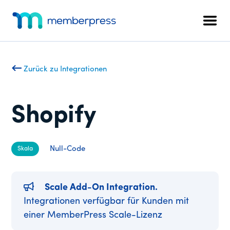
Zusätzliches
Zum
Zur
Hauptinhalt
Fußzeile
Menü
Men
springen
springen
MemberPress
Das
All-
in-
Zurück zu Integrationen
One
WordPress-
Mitgliedschafts-
Shopify
Plugin
Null-Code
Skala
Scale Add-On Integration.
Integrationen verfügbar für Kunden mit
einer MemberPress Scale-Lizenz