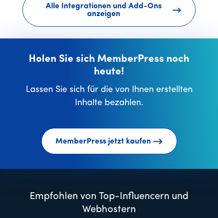
Alle Integrationen und Add-Ons
anzeigen
Holen Sie sich MemberPress noch
heute!
Lassen Sie sich für die von Ihnen erstellten
Inhalte bezahlen.
MemberPress jetzt kaufen
Empfohlen von Top-Influencern und
Webhostern