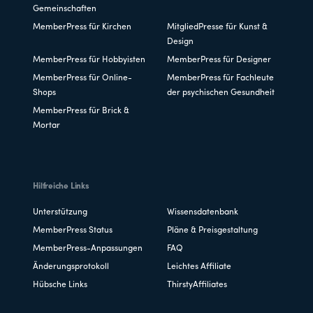
Gemeinschaften
MemberPress für Kirchen
MitgliedPresse für Kunst &
Design
MemberPress für Hobbyisten
MemberPress für Designer
MemberPress für Online-
MemberPress für Fachleute
Shops
der psychischen Gesundheit
MemberPress für Brick &
Mortar
Hilfreiche Links
Unterstützung
Wissensdatenbank
MemberPress Status
Pläne & Preisgestaltung
MemberPress-Anpassungen
FAQ
Änderungsprotokoll
Leichtes Affiliate
Hübsche Links
ThirstyAffiliates