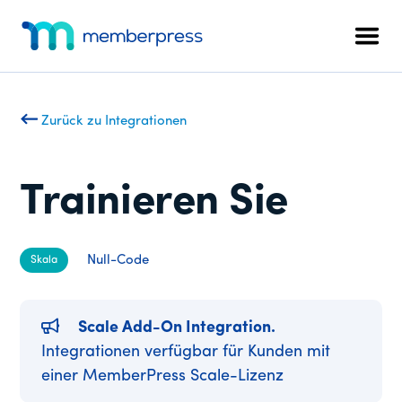
Zusätzliches
Zum
Zur
Hauptinhalt
Fußzeile
Menü
Men
springen
springen
MemberPress
Das
All-
in-
Zurück zu Integrationen
One
WordPress-
Mitgliedschafts-
Trainieren Sie
Plugin
Null-Code
Skala
Scale Add-On Integration.
Integrationen verfügbar für Kunden mit
einer MemberPress Scale-Lizenz