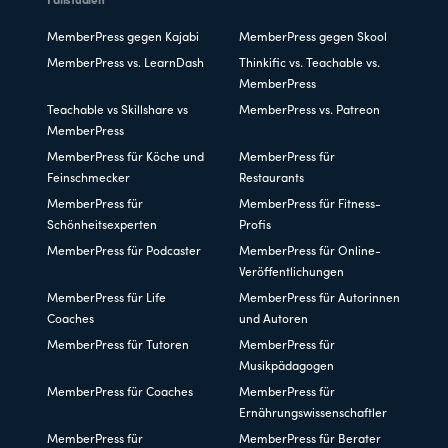
Fallstudien
MemberPress gegen Kajabi
MemberPress gegen Skool
MemberPress vs. LearnDash
Thinkific vs. Teachable vs.
MemberPress
Teachable vs Skillshare vs
MemberPress vs. Patreon
MemberPress
MemberPress für Köche und
MemberPress für
Feinschmecker
Restaurants
MemberPress für
MemberPress für Fitness-
Schönheitsexperten
Profis
MemberPress für Podcaster
MemberPress für Online-
Veröffentlichungen
MemberPress für Life
MemberPress für Autorinnen
Coaches
und Autoren
MemberPress für Tutoren
MemberPress für
Musikpädagogen
MemberPress für Coaches
MemberPress für
Ernährungswissenschaftler
MemberPress für
MemberPress für Berater