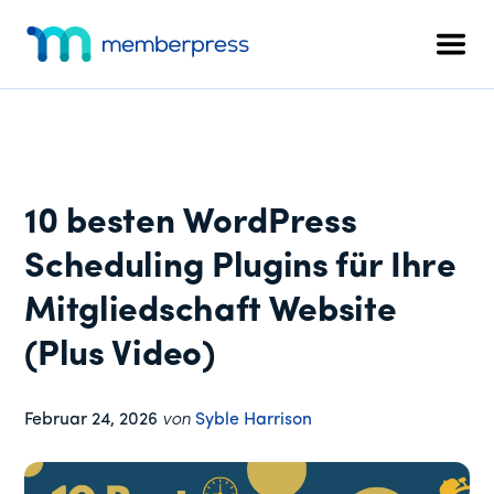
Zusätzliches
Zum
Zur
Zur
Hauptinhalt
primären
Fußzeile
Menü
Men
springen
Seitenleiste
springen
MemberPress
Das
springen
All-
in-
One
WordPress-
10 besten WordPress
Mitgliedschafts-
Plugin
Scheduling Plugins für Ihre
Mitgliedschaft Website
(Plus Video)
Februar 24, 2026
von
Syble Harrison