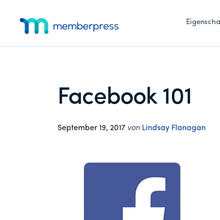
Zusätzliches
Zum
Zur
Zur
Hauptinhalt
primären
Fußzeile
Eigenscha
Menü
springen
Seitenleiste
springen
MemberPress
Das
springen
All-
in-
One
Facebook 101
WordPress-
Mitgliedschafts-
Plugin
September 19, 2017
von
Lindsay Flanagan