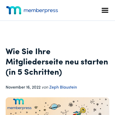
Zusätzliches
Zum
Zur
Zur
Hauptinhalt
primären
Fußzeile
Menü
Men
springen
Seitenleiste
springen
MemberPress
Das
springen
All-
in-
One
WordPress-
Wie Sie Ihre
Mitgliedschafts-
Plugin
Mitgliederseite neu starten
(in 5 Schritten)
November 16, 2022
von
Zeph Blaustein