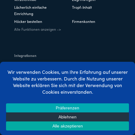
Verzeichnisse
Zugriffsregeln
Lächerlich einfache
Tropf-Inhalt
Einrichtung
Höcker bestellen
Firmenkonten
Alle Funktionen anzeigen ->
Integrationen
ActiveCampaign (Tags
Divi
Version)
Elementor
MemberPress-Kurse
MemberPress Geschenke
MonsterInsights
PayPal
Streifen
Zapier
Alle Add-Ons anzeigen ->
Fallstudien