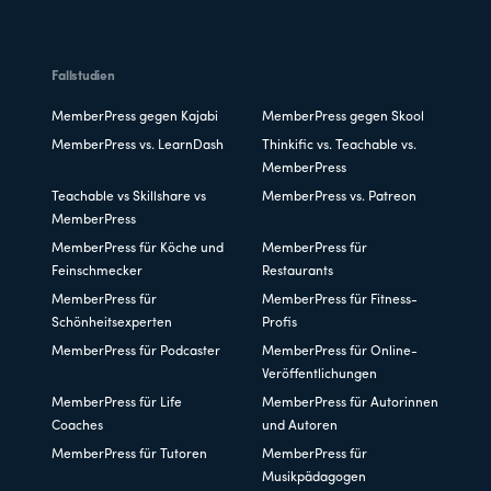
Fallstudien
MemberPress gegen Kajabi
MemberPress gegen Skool
MemberPress vs. LearnDash
Thinkific vs. Teachable vs.
MemberPress
Teachable vs Skillshare vs
MemberPress vs. Patreon
MemberPress
MemberPress für Köche und
MemberPress für
Feinschmecker
Restaurants
MemberPress für
MemberPress für Fitness-
Schönheitsexperten
Profis
MemberPress für Podcaster
MemberPress für Online-
Veröffentlichungen
MemberPress für Life
MemberPress für Autorinnen
Coaches
und Autoren
MemberPress für Tutoren
MemberPress für
Musikpädagogen