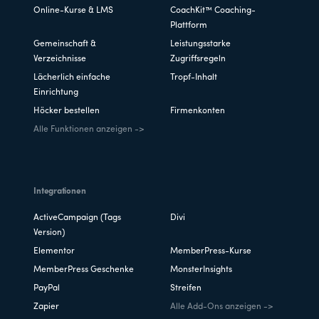
Online-Kurse & LMS
CoachKit™ Coaching-
Plattform
Gemeinschaft &
Leistungsstarke
Verzeichnisse
Zugriffsregeln
Lächerlich einfache
Tropf-Inhalt
Einrichtung
Höcker bestellen
Firmenkonten
Alle Funktionen anzeigen ->
Integrationen
ActiveCampaign (Tags
Divi
Version)
Elementor
MemberPress-Kurse
MemberPress Geschenke
MonsterInsights
PayPal
Streifen
Zapier
Alle Add-Ons anzeigen ->