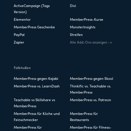
ActiveCampaign (Tags
Divi
Version)
Elementor
MemberPress-Kurse
MemberPress Geschenke
MonsterInsights
PayPal
Streifen
Zapier
Alle Add-Ons anzeigen ->
Fallstudien
MemberPress gegen Kajabi
MemberPress gegen Skool
MemberPress vs. LearnDash
Thinkific vs. Teachable vs.
MemberPress
Teachable vs Skillshare vs
MemberPress vs. Patreon
MemberPress
MemberPress für Köche und
MemberPress für
Feinschmecker
Restaurants
MemberPress für
MemberPress für Fitness-