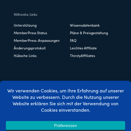
Hilfreiche Links
Unterstützung
Wissensdatenbank
MemberPress Status
Pläne & Preisgestaltung
MemberPress-Anpassungen
FAQ
Änderungsprotokoll
Leichtes Affiliate
Hübsche Links
ThirstyAffiliates
Copyright © 2026 Caseproof, LLC. Alle Rechte vorbehalten.
Datenschutzbestimmungen
/
Erstattungen
/
Bedingungen
und Konditionen
/
FTC-Offenlegung
/
MemberPress Coupon
Code