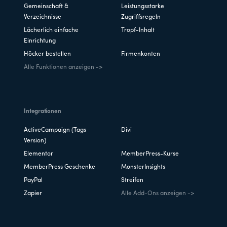
Gemeinschaft &
Leistungsstarke
Verzeichnisse
Zugriffsregeln
Lächerlich einfache
Tropf-Inhalt
Einrichtung
Höcker bestellen
Firmenkonten
Alle Funktionen anzeigen ->
Integrationen
ActiveCampaign (Tags
Divi
Version)
Elementor
MemberPress-Kurse
MemberPress Geschenke
MonsterInsights
PayPal
Streifen
Zapier
Alle Add-Ons anzeigen ->