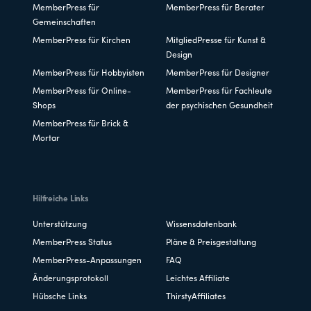
MemberPress für
MemberPress für Berater
Gemeinschaften
MemberPress für Kirchen
MitgliedPresse für Kunst &
Design
MemberPress für Hobbyisten
MemberPress für Designer
MemberPress für Online-
MemberPress für Fachleute
Shops
der psychischen Gesundheit
MemberPress für Brick &
Mortar
Hilfreiche Links
Unterstützung
Wissensdatenbank
MemberPress Status
Pläne & Preisgestaltung
MemberPress-Anpassungen
FAQ
Änderungsprotokoll
Leichtes Affiliate
Hübsche Links
ThirstyAffiliates