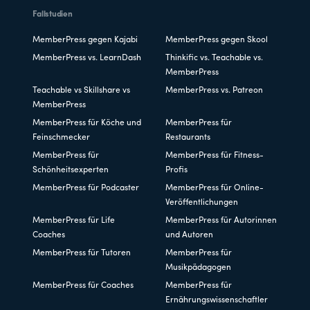
Fallstudien
MemberPress gegen Kajabi
MemberPress gegen Skool
MemberPress vs. LearnDash
Thinkific vs. Teachable vs.
MemberPress
Teachable vs Skillshare vs
MemberPress vs. Patreon
MemberPress
MemberPress für Köche und
MemberPress für
Feinschmecker
Restaurants
MemberPress für
MemberPress für Fitness-
Schönheitsexperten
Profis
MemberPress für Podcaster
MemberPress für Online-
Veröffentlichungen
MemberPress für Life
MemberPress für Autorinnen
Coaches
und Autoren
MemberPress für Tutoren
MemberPress für
Musikpädagogen
MemberPress für Coaches
MemberPress für
Ernährungswissenschaftler