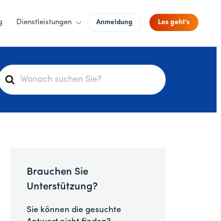
g
Dienstleistungen
Anmeldung
Los geht's
S
u
c
h
e
n
a
c
Brauchen Sie
h
Unterstützung?
Sie können die gesuchte