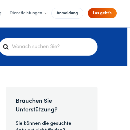
g
Dienstleistungen
Anmeldung
Los geht's
S
u
c
h
e
n
a
c
Brauchen Sie
h
Unterstützung?
Sie können die gesuchte