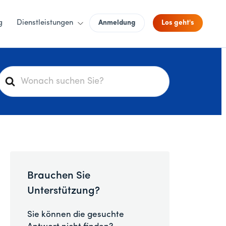
g
Dienstleistungen
Anmeldung
Los geht's
S
u
c
h
e
n
a
c
Brauchen Sie
h
Unterstützung?
Sie können die gesuchte