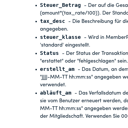
Steuer_Betrag
- Der auf die Ge
(amount*(tax_rate/100)). Der Standar
tax_desc
- Die Beschreibung für d
angegeben.
steuer_klasse
- Wird in MemberP
'standard' eingestellt.
Status
- Der Status der Transaktio
"erstattet" oder "fehlgeschlagen" sein.
erstellt_am
- Das Datum, an dem 
"JJJJ-MM-TT hh:mm:ss" angegeben w
verwendet.
abläuft_am
- Das Verfallsdatum de
sie vom Benutzer erneuert werden, da
MM-TT hh:mm:ss" angegeben werden. D
der Mitgliedschaft. Verwenden Sie 