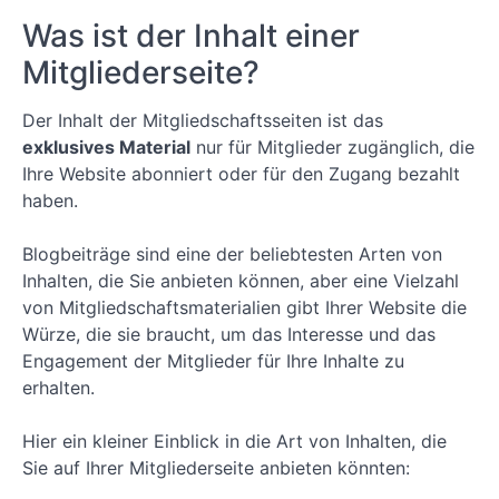
Einrichten von
Zahlungsmethoden
Was ist der Inhalt einer
auf Ihrer
Mitgliederseite
Mitgliederseite?
Lektion 6:
Testen von
Der Inhalt der Mitgliedschaftsseiten ist das
Zahlungsmethoden
exklusives Material
nur für Mitglieder zugänglich, die
auf Ihrer
Mitgliederseite
Ihre Website abonniert oder für den Zugang bezahlt
haben.
Lektion 7:
Wie man eine
Mitgliedergruppe
Blogbeiträge sind eine der beliebtesten Arten von
und eine
Inhalten, die Sie anbieten können, aber eine Vielzahl
Preisseite erstellt
von Mitgliedschaftsmaterialien gibt Ihrer Website die
Lektion
Würze, die sie braucht, um das Interesse und das
8:
Hinzufügen
Engagement der Mitglieder für Ihre Inhalte zu
eines
erhalten.
Anmelde-
und Log-
in-Links zu
Hier ein kleiner Einblick in die Art von Inhalten, die
Ihrem
Sie auf Ihrer Mitgliederseite anbieten könnten:
Menü