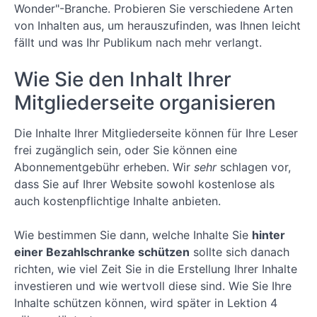
Lektion
Wonder"-Branche. Probieren Sie verschiedene Arten
13:
von Inhalten aus, um herauszufinden, was Ihnen leicht
Verwaltung
von
fällt und was Ihr Publikum nach mehr verlangt.
Abonnements
und
Wie Sie den Inhalt Ihrer
Zahlungen mit
dem
Mitgliederseite organisieren
MemberPress-
Plugin
Die Inhalte Ihrer Mitgliederseite können für Ihre Leser
Lektion
14: Ein
frei zugänglich sein, oder Sie können eine
Überblick
Abonnementgebühr erheben. Wir
sehr
schlagen vor,
über die
dass Sie auf Ihrer Website sowohl kostenlose als
MemberPress-
Einstellungen
auch kostenpflichtige Inhalte anbieten.
Lektion
15:
Wie bestimmen Sie dann, welche Inhalte Sie
hinter
Integrieren
einer Bezahlschranke schützen
sollte sich danach
von E-Mail-
Marketing-
richten, wie viel Zeit Sie in die Erstellung Ihrer Inhalte
Add-ons
investieren und wie wertvoll diese sind. Wie Sie Ihre
(Auto-
Inhalte schützen können, wird später in Lektion 4
Responders)