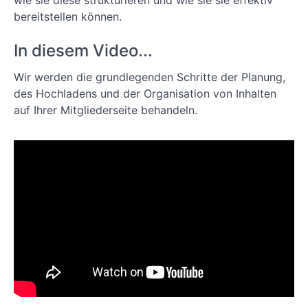
wie sie diese strukturieren und wie sie sie effektiv
Mitgliederseite
bereitstellen können.
Lektion 2:
Erstellen und
In diesem Video...
Anpassen von
Seiten auf
Wir werden die grundlegenden Schritte der Planung,
Ihrer
Mitgliederseite
des Hochladens und der Organisation von Inhalten
mit
auf Ihrer Mitgliederseite behandeln.
ReadyLaunch
Lektion 3:
Wie man eine
Mitgliedschaft
in
MemberPress
anlegt
Lektion 4:
Wie Sie Ihre
Inhalte mit
MemberPress-
Regeln
schützen
Lektion 5: