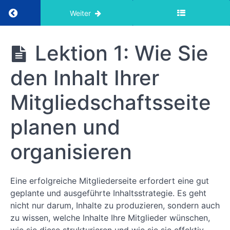
Zurück zum Kurs: Erste Schritte mit dem Mem
Weiter
Erste Schritte
Lektion 1: Wie Sie
mit dem
MemberPress-
den Inhalt Ihrer
Videokurs
Mitgliedschaftsseite
Erste
planen und
Schritte
mit
organisieren
dem
MemberPress-
Videokurs
Eine erfolgreiche Mitgliederseite erfordert eine gut
geplante und ausgeführte Inhaltsstrategie. Es geht
Lektion 1:
Planen und
nicht nur darum, Inhalte zu produzieren, sondern auch
Organisieren
zu wissen, welche Inhalte Ihre Mitglieder wünschen,
von Inhalten
auf Ihrer