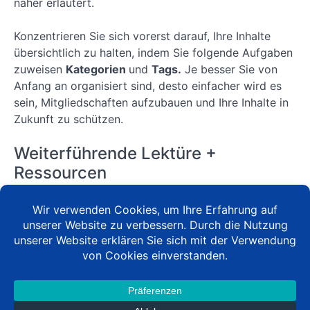
näher erläutert.
Lektion
16: Schützen
von
Konzentrieren Sie sich vorerst darauf, Ihre Inhalte
WordPress-
übersichtlich zu halten, indem Sie folgende Aufgaben
Menüpunkten
mit
zuweisen
Kategorien
und
Tags.
Je besser Sie von
MemberPress
Anfang an organisiert sind, desto einfacher wird es
Lektion
sein, Mitgliedschaften aufzubauen und Ihre Inhalte in
17: Wie man
Zukunft zu schützen.
MemberPress-
WordPress-
Widgets
Weiterführende Lektüre +
schützt
Ressourcen
Lektion 18:
Einrichten der
Lesen >>
Was ist eine Mitgliedschaftsseite?
MemberPress-
Entwicklerwerkzeuge
Lesen >>
10 Arten von Inhalten für Ihre
Lektion
Mitgliederseite
19: Wie man
Lesen >>
90+ WordPress Beispiele für
MemberPress
mit Zapier
Mitgliedschaftsseiten
integriert