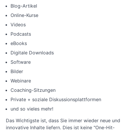
Lektion
Blog-Artikel
9: Methoden
zur
Online-Kurse
Bereitstellung
von Inhalten
Videos
Lektion
Podcasts
10: Einrichten
von
eBooks
MemberPress-
E-Mail-
Digitale Downloads
Erinnerungen
Software
Lektion
11: Wie man
Bilder
einen
Gutschein in
Webinare
MemberPress
erstellt
Coaching-Sitzungen
Lektion 12:
Private + soziale Diskussionsplattformen
Erstellen eines
und so vieles mehr!
Online-Kurses
mit dem
MemberPress-
Das Wichtigste ist, dass Sie immer wieder neue und
Kurs-Add-On
innovative Inhalte liefern. Dies ist keine "One-Hit-