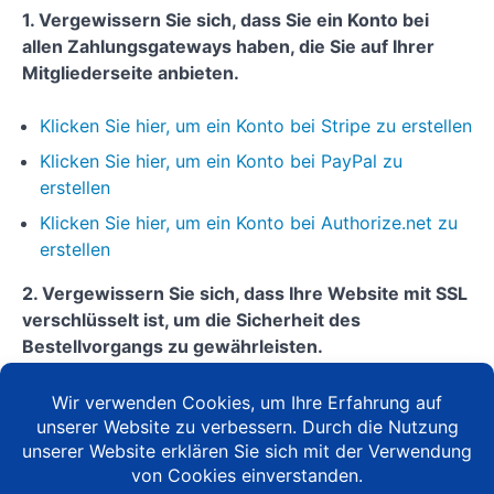
Lektion
1. Vergewissern Sie sich, dass Sie ein Konto bei
13:
Verwaltung
allen Zahlungsgateways haben, die Sie auf Ihrer
von
Mitgliederseite anbieten.
Abonnements
und
Zahlungen mit
Klicken Sie hier, um ein Konto bei Stripe zu erstellen
dem
MemberPress-
Klicken Sie hier, um ein Konto bei PayPal zu
Plugin
erstellen
Lektion
Klicken Sie hier, um ein Konto bei Authorize.net zu
14: Ein
erstellen
Überblick
über die
MemberPress-
2. Vergewissern Sie sich, dass Ihre Website mit SSL
Einstellungen
verschlüsselt ist, um die Sicherheit des
Lektion
Bestellvorgangs zu gewährleisten.
15:
Integrieren
von E-Mail-
Es ist wichtig, sicherzustellen, dass Ihre Website mit
Marketing-
SSL gesichert ist. Wenn Sie Fragen dazu haben,
Add-ons
sollten Sie sich an Ihren Webhoster wenden - er sollte
(Auto-
Responders)
Ihnen helfen können. Die meisten Webhoster bieten