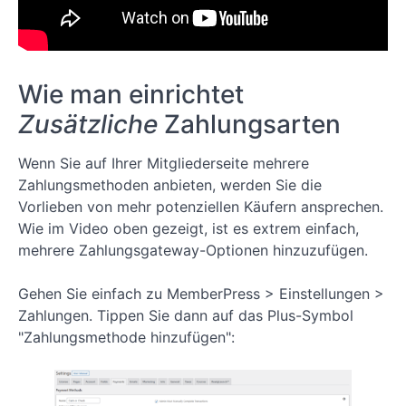
Einrichten von
Zahlungsmethoden
auf Ihrer
Mitgliederseite
Lektion 6:
Wie man einrichtet
Testen von
Zahlungsmethoden
Zusätzliche
Zahlungsarten
auf Ihrer
Mitgliederseite
Wenn Sie auf Ihrer Mitgliederseite mehrere
Lektion 7:
Wie man eine
Zahlungsmethoden anbieten, werden Sie die
Mitgliedergruppe
Vorlieben von mehr potenziellen Käufern ansprechen.
und eine
Wie im Video oben gezeigt, ist es extrem einfach,
Preisseite erstellt
mehrere Zahlungsgateway-Optionen hinzuzufügen.
Lektion
8:
Hinzufügen
Gehen Sie einfach zu MemberPress > Einstellungen >
eines
Zahlungen. Tippen Sie dann auf das Plus-Symbol
Anmelde-
und Log-
"Zahlungsmethode hinzufügen":
in-Links zu
Ihrem
Menü