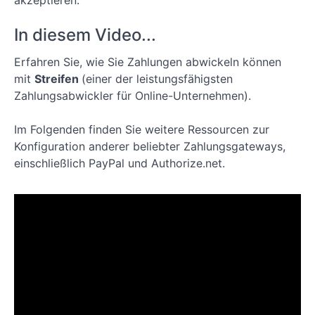
akzeptieren.
Mitgliederseite
In diesem Video...
Lektion 2:
Erstellen und
Anpassen von
Erfahren Sie, wie Sie Zahlungen abwickeln können
Seiten auf
mit
Streifen
(einer der leistungsfähigsten
Ihrer
Mitgliederseite
Zahlungsabwickler für Online-Unternehmen).
mit
ReadyLaunch
Im Folgenden finden Sie weitere Ressourcen zur
Lektion 3:
Konfiguration anderer beliebter Zahlungsgateways,
Wie man eine
einschließlich PayPal und Authorize.net.
Mitgliedschaft
in
MemberPress
anlegt
Lektion 4:
Wie Sie Ihre
Inhalte mit
MemberPress-
Regeln
schützen
Lektion 5: