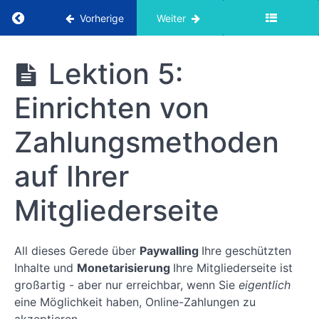
Zurück zum Kurs: Erste Schritte mit dem Mem
Vorherige
Weiter
Erste Schritte
Lektion 5:
mit dem
MemberPress-
Einrichten von
Videokurs
Zahlungsmethoden
Erste
auf Ihrer
Schritte
mit
Mitgliederseite
dem
MemberPress-
Videokurs
All dieses Gerede über
Paywalling
Ihre geschützten
Inhalte und
Monetarisierung
Ihre Mitgliederseite ist
Lektion 1:
Planen und
großartig - aber nur erreichbar, wenn Sie
eigentlich
Organisieren
eine Möglichkeit haben, Online-Zahlungen zu
von Inhalten
auf Ihrer