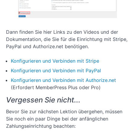
Lektion
9: Methoden
zur
Bereitstellung
von Inhalten
Lektion
Dann finden Sie hier Links zu den Videos und der
10: Einrichten
Dokumentation, die Sie für die Einrichtung mit Stripe,
von
PayPal und Authorize.net benötigen.
MemberPress-
E-Mail-
Erinnerungen
Konfigurieren und Verbinden mit Stripe
Lektion
Konfigurieren und Verbinden mit PayPal
11: Wie man
einen
Konfigurieren und Verbinden mit Authorize.net
Gutschein in
MemberPress
(Erfordert MemberPress Plus oder Pro)
erstellt
Vergessen Sie nicht...
Lektion 12:
Erstellen eines
Bevor Sie zur nächsten Lektion übergehen, müssen
Online-Kurses
mit dem
Sie noch ein paar Dinge bei der anfänglichen
MemberPress-
Zahlungseinrichtung beachten:
Kurs-Add-On