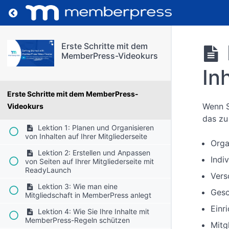
Zurück zum Kurs: Erste Schritte mit dem Mem
Erste Schritte mit dem
MemberPress-Videokurs
In
Erste Schritte mit dem MemberPress-
Wenn S
Videokurs
das zu
Lektion 1: Planen und Organisieren
von Inhalten auf Ihrer Mitgliederseite
Orga
Lektion 2: Erstellen und Anpassen
Indi
von Seiten auf Ihrer Mitgliederseite mit
ReadyLaunch
Vers
Lektion 3: Wie man eine
Gesc
Mitgliedschaft in MemberPress anlegt
Einr
Lektion 4: Wie Sie Ihre Inhalte mit
MemberPress-Regeln schützen
Mitg