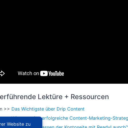
erführende Lektüre + Ressourcen
en >>
Das Wichtigste über Drip Content
en >>
Wie man eine erfolgreiche Content-Marketing-Strateg
rstützung Doc:
Anpassen der Kontoseite mit ReadyLaunch