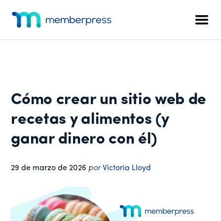
Menú
Ir
Saltar
Saltar
al
a
al
adicional
Men
contenido
la
pie
MemberPress
El
principal
barra
de
plugin
lateral
página
de
principal
afiliación
todo
Cómo crear un sitio web de
en
uno
recetas y alimentos (y
para
ganar dinero con él)
WordPress
29 de marzo de 2026
por
Victoria Lloyd