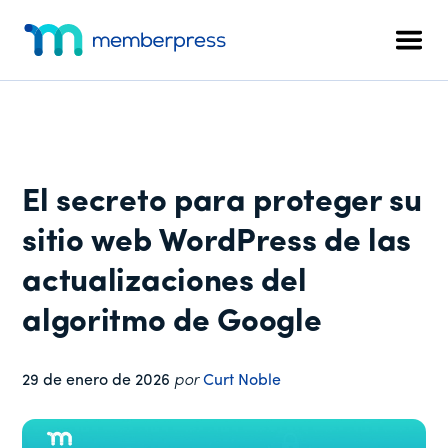
Menú
Ir
Saltar
Saltar
al
a
al
adicional
Men
contenido
la
pie
MemberPress
El
principal
barra
de
plugin
lateral
página
de
principal
afiliación
todo
El secreto para proteger su
en
uno
sitio web WordPress de las
para
actualizaciones del
WordPress
algoritmo de Google
29 de enero de 2026
por
Curt Noble