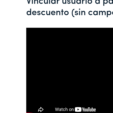
Vincular usuario a p
descuento (sin camp