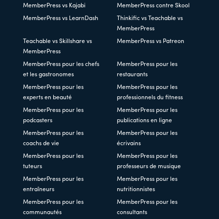
MemberPress vs Kajabi
MemberPress contre Skool
MemberPress vs LearnDash
Thinkific vs Teachable vs
MemberPress
Teachable vs Skillshare vs
MemberPress vs Patreon
MemberPress
MemberPress pour les chefs
MemberPress pour les
et les gastronomes
restaurants
MemberPress pour les
MemberPress pour les
experts en beauté
professionnels du fitness
MemberPress pour les
MemberPress pour les
podcasters
publications en ligne
MemberPress pour les
MemberPress pour les
coachs de vie
écrivains
MemberPress pour les
MemberPress pour les
tuteurs
professeurs de musique
MemberPress pour les
MemberPress pour les
entraîneurs
nutritionnistes
MemberPress pour les
MemberPress pour les
communautés
consultants