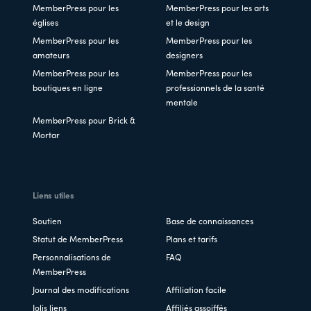
MemberPress pour les
MemberPress pour les arts
églises
et le design
MemberPress pour les
MemberPress pour les
amateurs
designers
MemberPress pour les
MemberPress pour les
boutiques en ligne
professionnels de la santé
mentale
MemberPress pour Brick &
Mortar
Liens utiles
Soutien
Base de connaissances
Statut de MemberPress
Plans et tarifs
Personnalisations de
FAQ
MemberPress
Journal des modifications
Affiliation facile
Jolis liens
Affiliés assoiffés