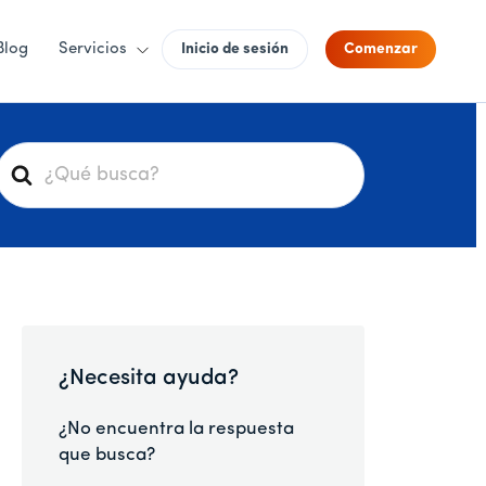
Blog
Servicios
Inicio de sesión
Comenzar
B
u
s
c
a
r
¿Necesita ayuda?
¿No encuentra la respuesta
que busca?