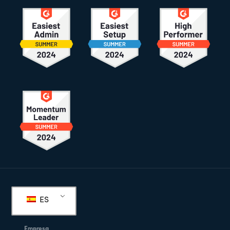
Pie
de
ES
página
Empresa