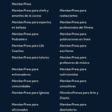
MemberPress
MemberPress para chefs y
MemberPress para
amantes de la cocina
restaurantes
MemberPress para expertos
MemberPress para
en belleza
profesionales del fitness
MemberPress para
MemberPress para
Podcasters
publicaciones en línea
MemberPress para Life
MemberPress para
Coaches
escritores
MemberPress para tutores
MemberPress para
profesores de música
MemberPress para
MemberPress para
entrenadores
nutricionistas
MemberPress para
MemberPress para
comunidades
consultores
MemberPress para Iglesias
MiembroPrensa para Arte y
Diseño
MemberPress para
MemberPress para
aficionados
diseñadores