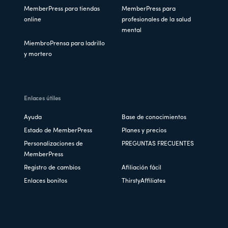
MemberPress para tiendas
MemberPress para
online
profesionales de la salud
mental
MiembroPrensa para ladrillo
y mortero
Enlaces útiles
Ayuda
Base de conocimientos
Estado de MemberPress
Planes y precios
Personalizaciones de
PREGUNTAS FRECUENTES
MemberPress
Registro de cambios
Afiliación fácil
Enlaces bonitos
ThirstyAffiliates