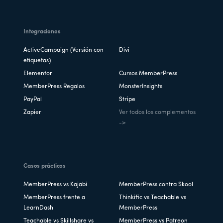
Integraciones
ActiveCampaign (Versión con
Divi
etiquetas)
Elementor
Cursos MemberPress
MemberPress Regalos
MonsterInsights
PayPal
Stripe
Zapier
Ver todos los complementos
->
Casos prácticos
MemberPress vs Kajabi
MemberPress contra Skool
MemberPress frente a
Thinkific vs Teachable vs
LearnDash
MemberPress
Teachable vs Skillshare vs
MemberPress vs Patreon