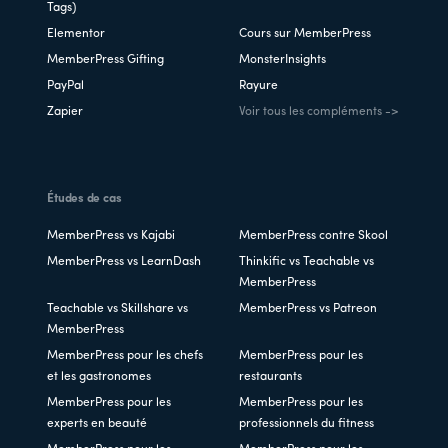
Tags)
Elementor
Cours sur MemberPress
MemberPress Gifting
MonsterInsights
PayPal
Rayure
Zapier
Voir tous les compléments ->
Études de cas
MemberPress vs Kajabi
MemberPress contre Skool
MemberPress vs LearnDash
Thinkific vs Teachable vs
MemberPress
Teachable vs Skillshare vs
MemberPress vs Patreon
MemberPress
MemberPress pour les chefs
MemberPress pour les
et les gastronomes
restaurants
MemberPress pour les
MemberPress pour les
experts en beauté
professionnels du fitness