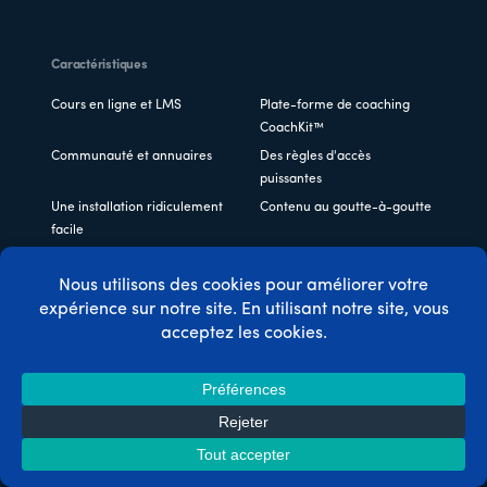
Caractéristiques
Cours en ligne et LMS
Plate-forme de coaching
CoachKit™
Communauté et annuaires
Des règles d'accès
puissantes
Une installation ridiculement
Contenu au goutte-à-goutte
facile
Commande de bosses
Comptes d'entreprise
Voir toutes les
caractéristiques ->
Intégrations
ActiveCampaign (Version
Divi
Tags)