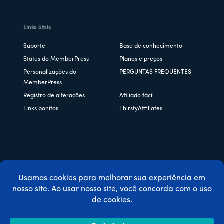
Links úteis
Suporte
Base de conhecimento
Status do MemberPress
Planos e preços
Personalizações do
PERGUNTAS FREQUENTES
MemberPress
Registro de alterações
Afiliado fácil
Links bonitos
ThirstyAffiliates
Copyright © 2026 Caseproof, LLC. Todos os direitos
reservados.
Política de privacidade
/
Reembolsos
/
Termos e condições