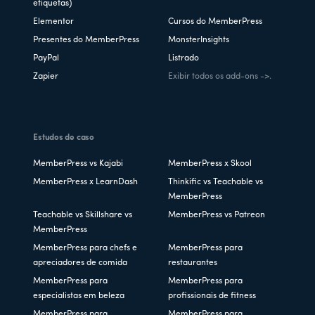
etiquetas)
Elementor
Cursos do MemberPress
Presentes do MemberPress
MonsterInsights
PayPal
Listrado
Zapier
Exibir todos os add-ons ->.
Estudos de caso
MemberPress vs Kajabi
MemberPress x Skool
MemberPress x LearnDash
Thinkific vs Teachable vs
MemberPress
Teachable vs Skillshare vs
MemberPress vs Patreon
MemberPress
MemberPress para chefs e
MemberPress para
apreciadores de comida
restaurantes
MemberPress para
MemberPress para
especialistas em beleza
profissionais de fitness
MemberPress para
MemberPress para