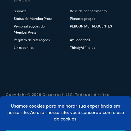
Links úteis
Suporte
Base de conhecimento
Status do MemberPress
Planos e preços
Personalizações do
PERGUNTAS FREQUENTES
MemberPress
Registro de alterações
Afiliado fácil
Links bonitos
ThirstyAffiliates
Copyright © 2026 Caseproof, LLC. Todos os direitos
reservados.
Política de privacidade
/
Reembolsos
/
Termos e condições
/
Divulgação da FTC
/
Código de cupom MemberPress