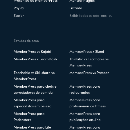
Presentes do MemberPress
MonsterInsights
PayPal
Listrado
Zapier
Exibir todos os add-ons ->.
Estudos de caso
MemberPress vs Kajabi
MemberPress x Skool
MemberPress x LearnDash
Thinkific vs Teachable vs
MemberPress
Teachable vs Skillshare vs
MemberPress vs Patreon
MemberPress
MemberPress para chefs e
MemberPress para
apreciadores de comida
restaurantes
MemberPress para
MemberPress para
especialistas em beleza
profissionais de fitness
MemberPress para
MemberPress para
Podcasters
publicações on-line
MemberPress para Life
MemberPress para