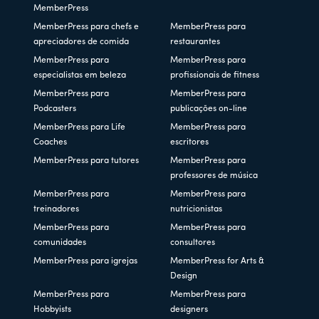
MemberPress
MemberPress para chefs e
MemberPress para
apreciadores de comida
restaurantes
MemberPress para
MemberPress para
especialistas em beleza
profissionais de fitness
MemberPress para
MemberPress para
Podcasters
publicações on-line
MemberPress para Life
MemberPress para
Coaches
escritores
MemberPress para tutores
MemberPress para
professores de música
MemberPress para
MemberPress para
treinadores
nutricionistas
MemberPress para
MemberPress para
comunidades
consultores
MemberPress para igrejas
MemberPress for Arts &
Design
MemberPress para
MemberPress para
Hobbyists
designers