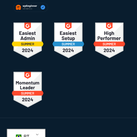
Rodapé
PT