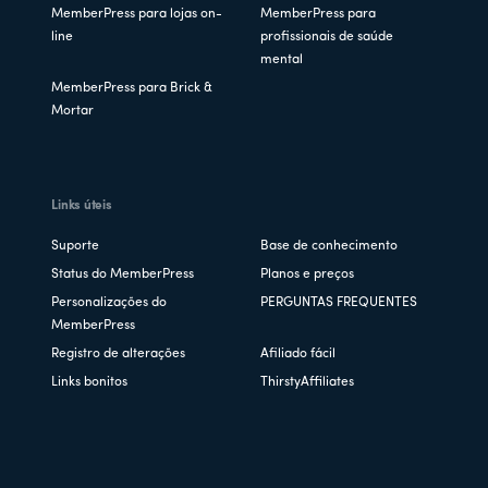
MemberPress para lojas on-
MemberPress para
line
profissionais de saúde
mental
MemberPress para Brick &
Mortar
Links úteis
Suporte
Base de conhecimento
Status do MemberPress
Planos e preços
Personalizações do
PERGUNTAS FREQUENTES
MemberPress
Registro de alterações
Afiliado fácil
Links bonitos
ThirstyAffiliates