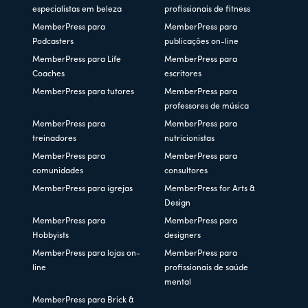
especialistas em beleza
profissionais de fitness
MemberPress para
MemberPress para
Podcasters
publicações on-line
MemberPress para Life
MemberPress para
Coaches
escritores
MemberPress para tutores
MemberPress para
professores de música
MemberPress para
MemberPress para
treinadores
nutricionistas
MemberPress para
MemberPress para
comunidades
consultores
MemberPress para igrejas
MemberPress for Arts &
Design
MemberPress para
MemberPress para
Hobbyists
designers
MemberPress para lojas on-
MemberPress para
line
profissionais de saúde
mental
MemberPress para Brick &