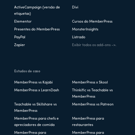
ActiveCampaign (versão de
Divi
etiquetas)
Elementor
Cursos do MemberPress
Presentes do MemberPress
MonsterInsights
PayPal
Listrado
Zapier
Exibir todos os add-ons ->.
Estudos de caso
MemberPress vs Kajabi
MemberPress x Skool
MemberPress x LearnDash
Thinkific vs Teachable vs
MemberPress
Teachable vs Skillshare vs
MemberPress vs Patreon
MemberPress
MemberPress para chefs e
MemberPress para
apreciadores de comida
restaurantes
MemberPress para
MemberPress para