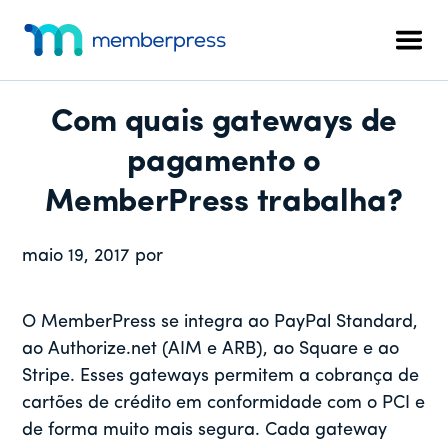
Menu
Pular
Pular
Pular
para
para
para
adicional
Men
o
a
o
MemberPress
O
conteúdo
barra
rodapé
plug-
principal
lateral
Com quais gateways de
in
principal
de
pagamento o
associação
MemberPress trabalha?
completo
para
maio 19, 2017
por
WordPress
O MemberPress se integra ao PayPal Standard,
ao Authorize.net (AIM e ARB), ao Square e ao
Stripe. Esses gateways permitem a cobrança de
cartões de crédito em conformidade com o PCI e
de forma muito mais segura. Cada gateway