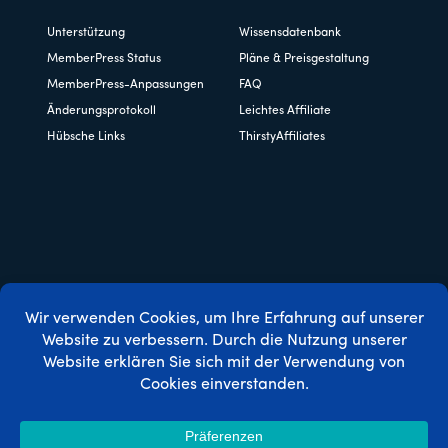
Unterstützung
Wissensdatenbank
MemberPress Status
Pläne & Preisgestaltung
MemberPress-Anpassungen
FAQ
Änderungsprotokoll
Leichtes Affiliate
Hübsche Links
ThirstyAffiliates
Copyright © 2026 Caseproof, LLC. Alle Rechte vorbehalten.
Datenschutzbestimmungen
/
Erstattungen
/
Bedingungen
und Konditionen
/
FTC-Offenlegung
/
MemberPress Coupon
Code