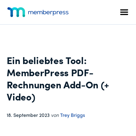
Zusätzliches
Zum
Zur
Zur
Hauptinhalt
primären
Fußzeile
Menü
Men
springen
Seitenleiste
springen
MemberPress
Das
springen
All-
in-
One
WordPress-
Ein beliebtes Tool:
Mitgliedschafts-
Plugin
MemberPress PDF-
Rechnungen Add-On (+
Video)
18. September 2023
von
Trey Briggs