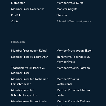
Elementor
MemberPress-Kurse
MemberPress Geschenke
MonsterInsights
PayPal
Streifen
Zapier
Alle Add-Ons anzeigen ->
Fallstudien
MemberPress gegen Kajabi
MemberPress gegen Skool
MemberPress vs. LearnDash
Thinkific vs. Teachable vs.
MemberPress
Teachable vs Skillshare vs
MemberPress vs. Patreon
MemberPress
MemberPress für Köche und
MemberPress für
Feinschmecker
Restaurants
MemberPress für
MemberPress für Fitness-
Schönheitsexperten
Profis
MemberPress für Podcaster
MemberPress für Online-