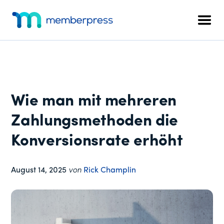
Zusätzliches
Zum
Zur
Zur
Hauptinhalt
primären
Fußzeile
Menü
Men
springen
Seitenleiste
springen
MemberPress
Das
springen
All-
in-
One
WordPress-
Wie man mit mehreren
Mitgliedschafts-
Plugin
Zahlungsmethoden die
Konversionsrate erhöht
August 14, 2025
von
Rick Champlin