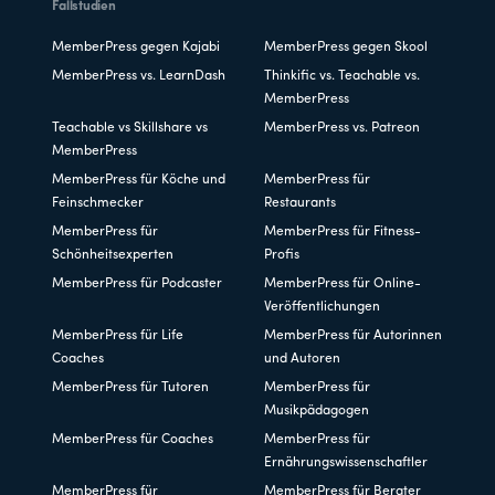
Fallstudien
MemberPress gegen Kajabi
MemberPress gegen Skool
MemberPress vs. LearnDash
Thinkific vs. Teachable vs.
MemberPress
Teachable vs Skillshare vs
MemberPress vs. Patreon
MemberPress
MemberPress für Köche und
MemberPress für
Feinschmecker
Restaurants
MemberPress für
MemberPress für Fitness-
Schönheitsexperten
Profis
MemberPress für Podcaster
MemberPress für Online-
Veröffentlichungen
MemberPress für Life
MemberPress für Autorinnen
Coaches
und Autoren
MemberPress für Tutoren
MemberPress für
Musikpädagogen
MemberPress für Coaches
MemberPress für
Ernährungswissenschaftler
MemberPress für
MemberPress für Berater