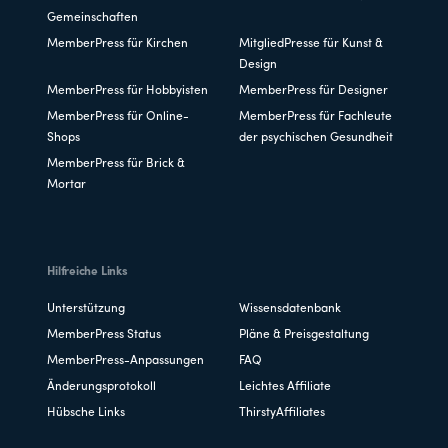
Gemeinschaften
MemberPress für Kirchen
MitgliedPresse für Kunst &
Design
MemberPress für Hobbyisten
MemberPress für Designer
MemberPress für Online-
MemberPress für Fachleute
Shops
der psychischen Gesundheit
MemberPress für Brick &
Mortar
Hilfreiche Links
Unterstützung
Wissensdatenbank
MemberPress Status
Pläne & Preisgestaltung
MemberPress-Anpassungen
FAQ
Änderungsprotokoll
Leichtes Affiliate
Hübsche Links
ThirstyAffiliates