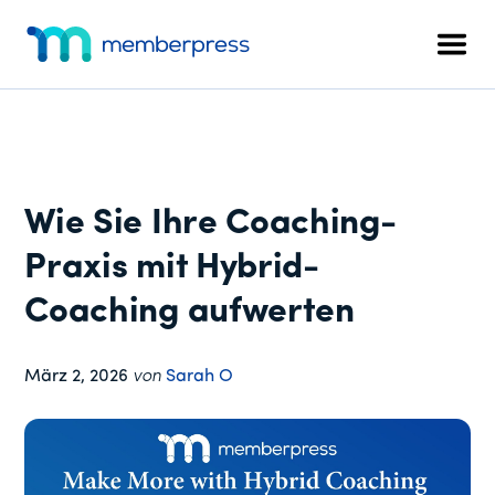
Zusätzliches
Zum
Zur
Zur
Hauptinhalt
primären
Fußzeile
Menü
Men
springen
Seitenleiste
springen
MemberPress
Das
springen
All-
in-
One
WordPress-
Wie Sie Ihre Coaching-
Mitgliedschafts-
Plugin
Praxis mit Hybrid-
Coaching aufwerten
März 2, 2026
von
Sarah O