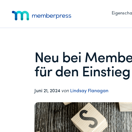
Zusätzliches
Zum
Zur
Zur
Hauptinhalt
primären
Fußzeile
Eigenscha
Menü
springen
Seitenleiste
springen
MemberPress
Das
springen
All-
in-
One
Neu bei Member
WordPress-
Mitgliedschafts-
für den Einstie
Plugin
Juni 21, 2024
von
Lindsay Flanagan