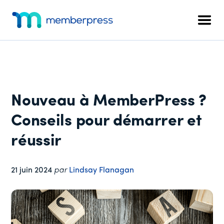
Menu
Skip
Passer
Passer
to
à
au
supplémentaire
Men
main
la
pied
MemberPress
Le
content
barre
de
plugin
latérale
page
d'adhésion
principale
WordPress
tout-
Nouveau à MemberPress ?
en-
un
Conseils pour démarrer et
réussir
21 juin 2024
par
Lindsay Flanagan