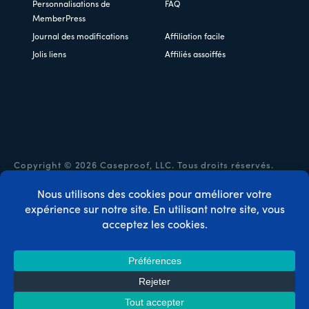
Personnalisations de
FAQ
MemberPress
Journal des modifications
Affiliation facile
Jolis liens
Affiliés assoiffés
Copyright © 2026 Caseproof, LLC. Tous droits réservés.
Politique de confidentialité
/
Remboursements
/
Conditions
générales d'utilisation
/
Divulgation de la FTC
/
Code
promo MemberPress