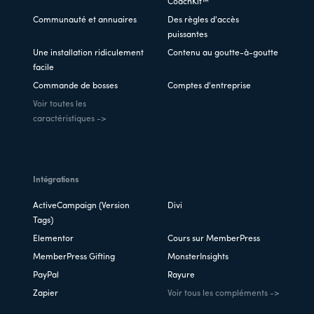
CoachKit™
Communauté et annuaires
Des règles d'accès
puissantes
Une installation ridiculement
Contenu au goutte-à-goutte
facile
Commande de bosses
Comptes d'entreprise
Voir toutes les
caractéristiques ->
Intégrations
ActiveCampaign (Version
Divi
Tags)
Elementor
Cours sur MemberPress
MemberPress Gifting
MonsterInsights
PayPal
Rayure
Zapier
Voir tous les compléments ->