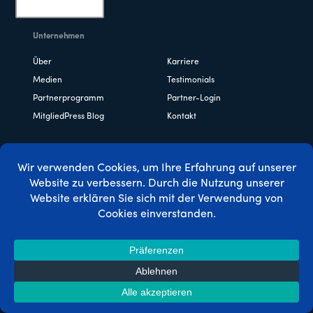
Unternehmen
Über
Karriere
Medien
Testimonials
Partnerprogramm
Partner-Login
MitgliedPress Blog
Kontakt
Eigenschaften
Online-Kurse & LMS
CoachKit™ Coaching-
Plattform
Gemeinschaft &
Leistungsstarke
Verzeichnisse
Zugriffsregeln
Lächerlich einfache
Tropf-Inhalt
Einrichtung
Höcker bestellen
Firmenkonten