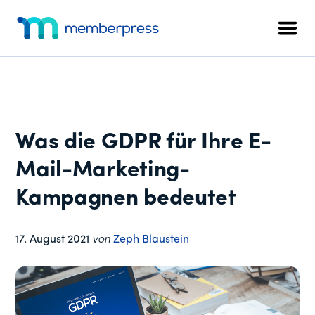
Zusätzliches
Zum
Zur
Zur
Hauptinhalt
primären
Fußzeile
Menü
Men
springen
Seitenleiste
springen
MemberPress
Das
springen
All-
in-
One
WordPress-
Was die GDPR für Ihre E-
Mitgliedschafts-
Plugin
Mail-Marketing-
Kampagnen bedeutet
17. August 2021
von
Zeph Blaustein