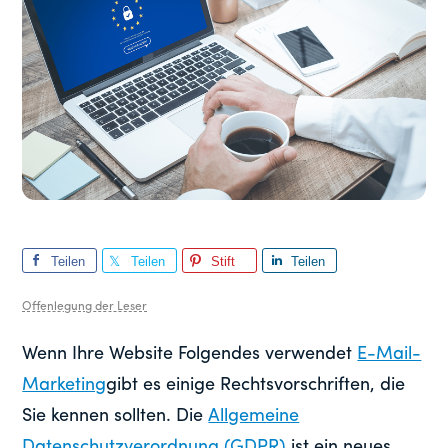
Teilen
Teilen
Stift
Teilen
Sie
Sie
Sie
Offenlegung der Leser
Wenn Ihre Website Folgendes verwendet
E-Mail-
Marketing
gibt es einige Rechtsvorschriften, die
Sie kennen sollten. Die
Allgemeine
Datenschutzverordnung (GDPR)
ist ein neues